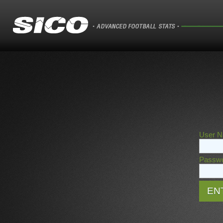
User N
Passwo