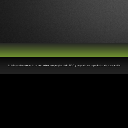
La información contenida en este informe es propiedad de SICO y no puede ser reproducida sin autorización.