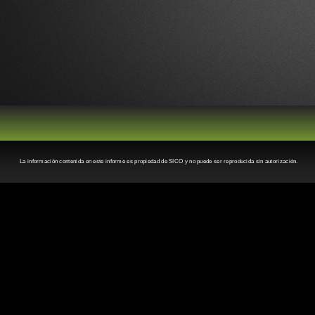
La información contenida en este informe es propiedad de SICO y no puede ser reproducida sin autorización.