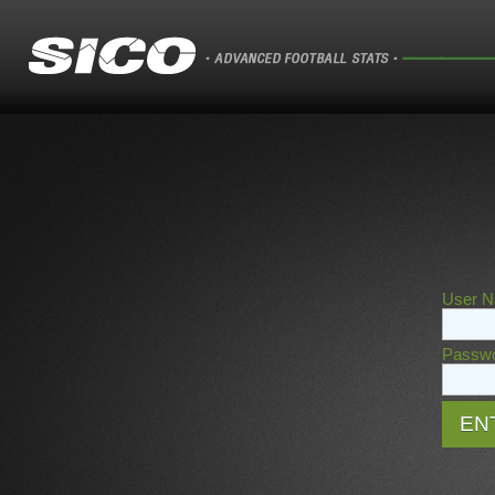
User N
Passwo